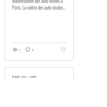
Manifestation des auto-écoles à
Paris. La colère des auto-écoles à
Rennes et en Bretagne pour le
permis de conduire.
7
0
8 sept. 2025
∙
2
min
Réussir l’examen pratique VTC :
conseils, préparation et location
de voiture
Réussir l’examen pratique
VTC : conseils et