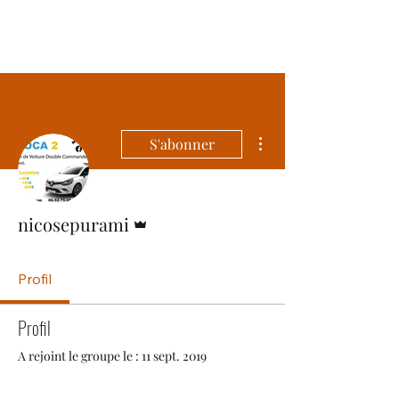
LOCA2
Plus d'actions
S'abonner
Administrateur
nicosepurami
Profil
Profil
A rejoint le groupe le : 11 sept. 2019