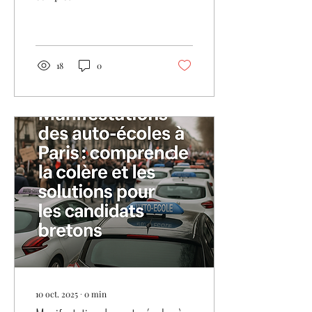
18
0
10 oct. 2025
∙
0
min