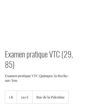
LOCA2
Examen pratique VTC (29,
85)
Examen pratique VTC Quimper, la Roche-
sur-Yon
210
euros
1 h
1
210 €
Rue de la Palestine